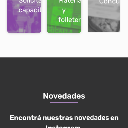
Solicitar
Material
Concurs
capacitaciones
y
folletería
Novedades
novedades
Encontrá nuestras
en