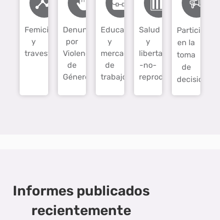
Femicidios
Denuncias
Educación
Salud
Participaci
y
por
y
y
en la
travesticidios
Violencia
mercado
libertad
toma
de
de
-no-
de
Género
trabajo
reproductiva
decisiones
Informes publicados
recientemente