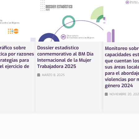
ráfico sobre
Dossier estadístico
Monitoreo sobr
tica por razones
conmemorativo al 8M Día
capacidades est
trategias para
Internacional de la Mujer
que cuentan los
l ejercicio de
Trabajadora 2025
sus áreas local
para el abordaj
MARZO 8, 2025
violencias por 
género 2024
NOVIEMBRE 20, 20