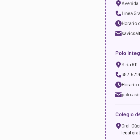
Avenida B
Línea Gra
Horario d
savicsal
Polo Integ
Siria 611
387-5719
Horario 
polo.as
Colegio d
Gral. Gü
legal gra