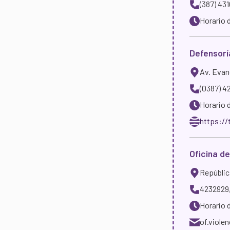
(387) 43
Horario d
Defensoría
Av. Evang
(0387) 4
Horario d
https://
Oficina d
República
4232929,
Horario 
of.viole