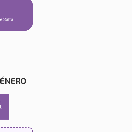
de Salta
GÉNERO
A
L