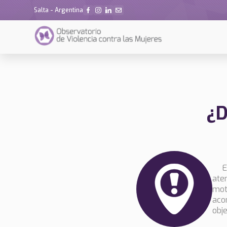
Salta - Argentina
¿D
E
ate
mot
aco
obje