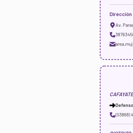
Dirección 
Av. Parag
38763456
area.muj
CAFAYAT
Defensor
(03868) 