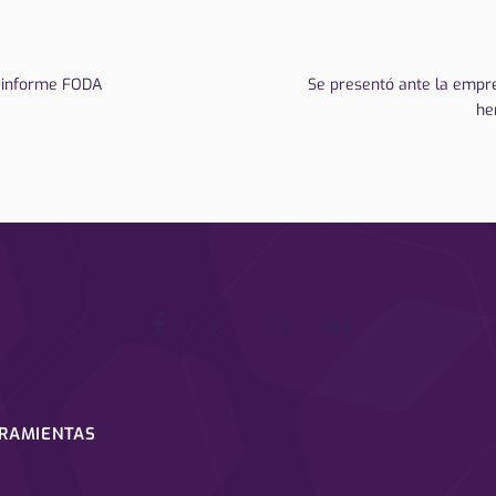
l informe FODA
Se presentó ante la empre
he
RRAMIENTAS