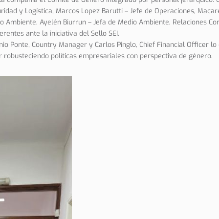
uridad y Logística, Marcos Lopez Barutti – Jefe de Operaciones, Mac
o Ambiente, Ayelén Biurrun – Jefa de Medio Ambiente, Relaciones Co
entes ante la iniciativa del Sello SEI.
nio Ponte, Country Manager y Carlos Pinglo, Chief Financial Officer l
r robusteciendo políticas empresariales con perspectiva de género.