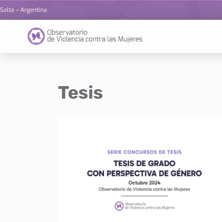
Salta – Argentina
Ir
al
contenido
Tesis