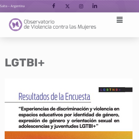
Salta – Argentina
Ir
al
contenido
LGTBI+