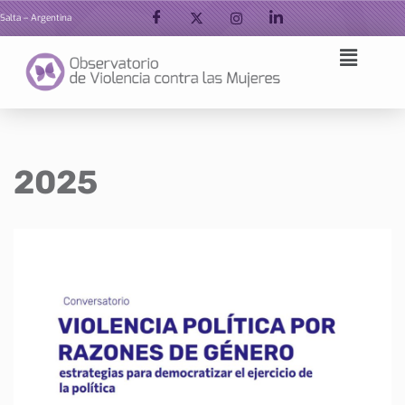
Salta – Argentina
Ir
al
contenido
2025