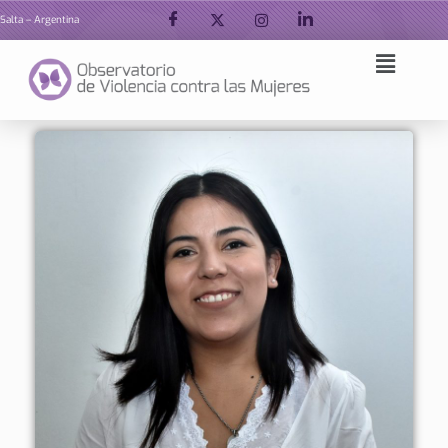
Salta – Argentina
Ir
al
contenido