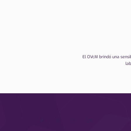
El OVcM brindó una sensib
la