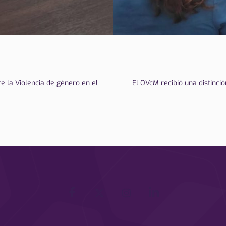
e la Violencia de género en el
El OVcM recibió una distinci