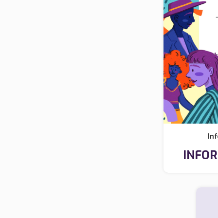
In
INFO