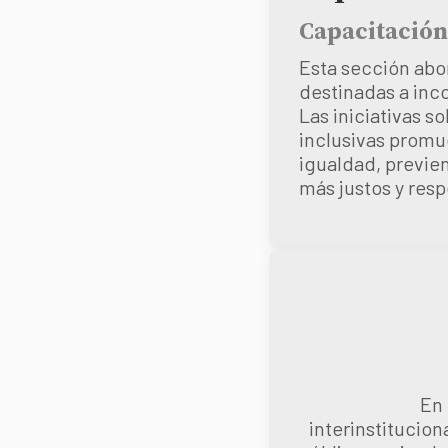
Capacitación
Esta sección abo
destinadas a inc
Las iniciativas s
inclusivas promue
igualdad, previe
más justos y res
En 
interinstitucion