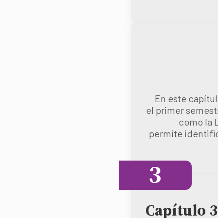
En este capítu
el primer semest
como la L
permite identifi
3
Capítulo 3