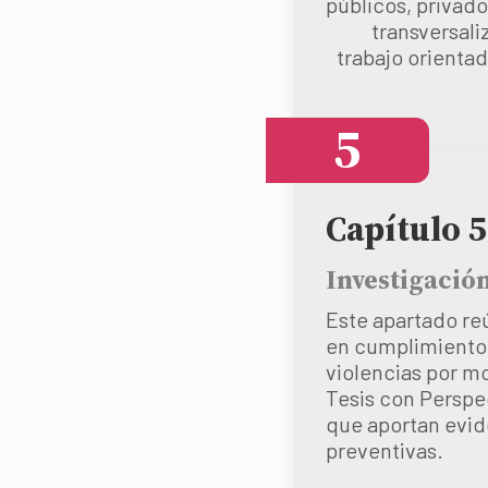
públicos, privad
transversali
trabajo orientad
5
Capítulo 5
Investigació
Este apartado reú
en cumplimiento 
violencias por m
Tesis con Perspec
que aportan evide
preventivas.