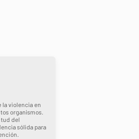
 la violencia en
intos organismos.
itud del
dencia sólida para
vención.